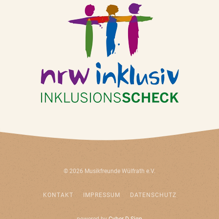
©
2026
Musikfreunde Wülfrath e.V.
KONTAKT
IMPRESSUM
DATENSCHUTZ